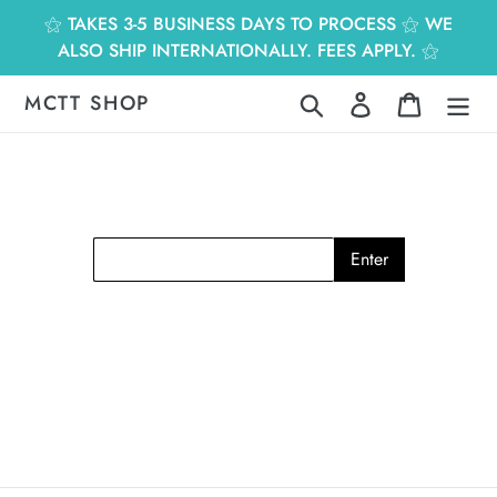
跳
⚝ TAKES 3-5 BUSINESS DAYS TO PROCESS ⚝ WE
到
ALSO SHIP INTERNATIONALLY. FEES APPLY. ⚝
內
容
MCTT SHOP
搜尋
登入
購物車
Enter