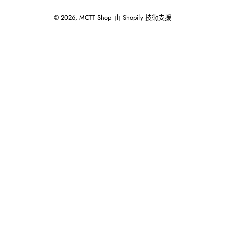
© 2026,
MCTT Shop
由 Shopify 技術支援
使
用
向
左/
向
右
箭
頭
操
作
播
放
投
影
片。