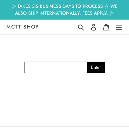
跳
⚝ TAKES 3-5 BUSINESS DAYS TO PROCESS ⚝ WE
到
ALSO SHIP INTERNATIONALLY. FEES APPLY. ⚝
內
容
MCTT SHOP
搜尋
登入
購物車
Enter