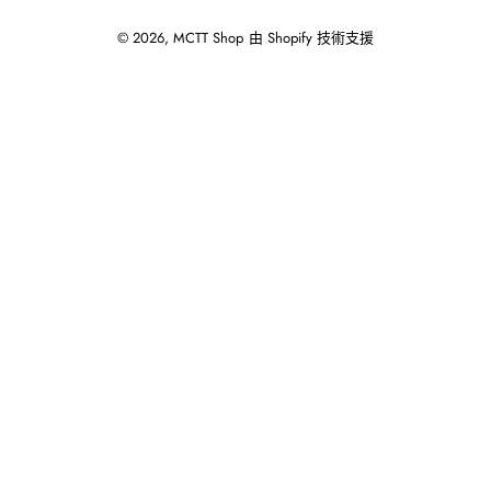
© 2026,
MCTT Shop
由 Shopify 技術支援
使
用
向
左/
向
右
箭
頭
操
作
播
放
投
影
片。