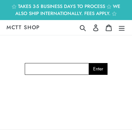
跳
⚝ TAKES 3-5 BUSINESS DAYS TO PROCESS ⚝ WE
到
ALSO SHIP INTERNATIONALLY. FEES APPLY. ⚝
內
容
MCTT SHOP
搜尋
登入
購物車
Enter