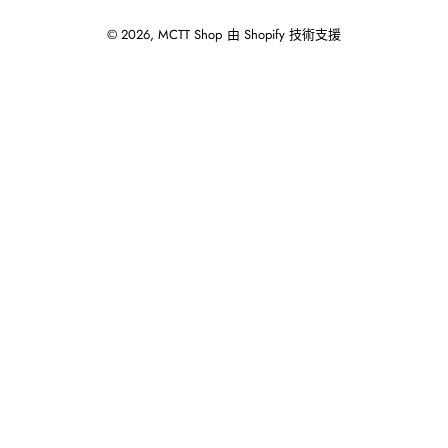
© 2026,
MCTT Shop
由 Shopify 技術支援
使
用
向
左/
向
右
箭
頭
操
作
播
放
投
影
片。