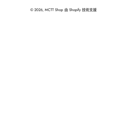
© 2026,
MCTT Shop
由 Shopify 技術支援
使
用
向
左/
向
右
箭
頭
操
作
播
放
投
影
片。