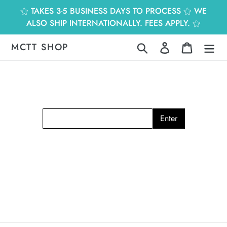
跳
⚝ TAKES 3-5 BUSINESS DAYS TO PROCESS ⚝ WE
到
ALSO SHIP INTERNATIONALLY. FEES APPLY. ⚝
內
容
MCTT SHOP
搜尋
登入
購物車
Enter