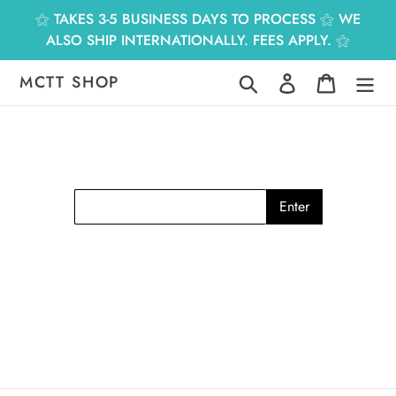
跳
⚝ TAKES 3-5 BUSINESS DAYS TO PROCESS ⚝ WE
到
ALSO SHIP INTERNATIONALLY. FEES APPLY. ⚝
內
容
MCTT SHOP
搜尋
登入
購物車
Enter