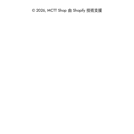
© 2026,
MCTT Shop
由 Shopify 技術支援
使
用
向
左/
向
右
箭
頭
操
作
播
放
投
影
片。