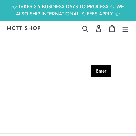
跳
⚝ TAKES 3-5 BUSINESS DAYS TO PROCESS ⚝ WE
到
ALSO SHIP INTERNATIONALLY. FEES APPLY. ⚝
內
容
MCTT SHOP
搜尋
登入
購物車
Enter