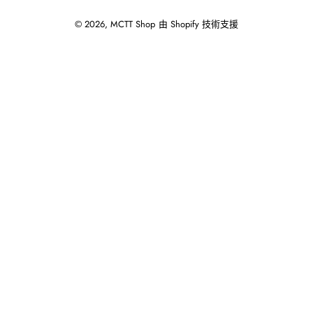
© 2026,
MCTT Shop
由 Shopify 技術支援
使
用
向
左/
向
右
箭
頭
操
作
播
放
投
影
片。