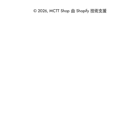
© 2026,
MCTT Shop
由 Shopify 技術支援
使
用
向
左/
向
右
箭
頭
操
作
播
放
投
影
片。