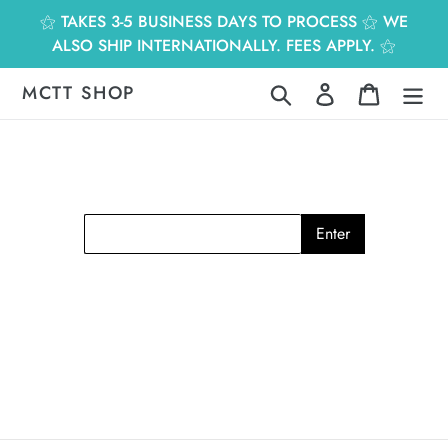
跳
⚝ TAKES 3-5 BUSINESS DAYS TO PROCESS ⚝ WE
到
ALSO SHIP INTERNATIONALLY. FEES APPLY. ⚝
內
容
MCTT SHOP
搜尋
登入
購物車
Enter