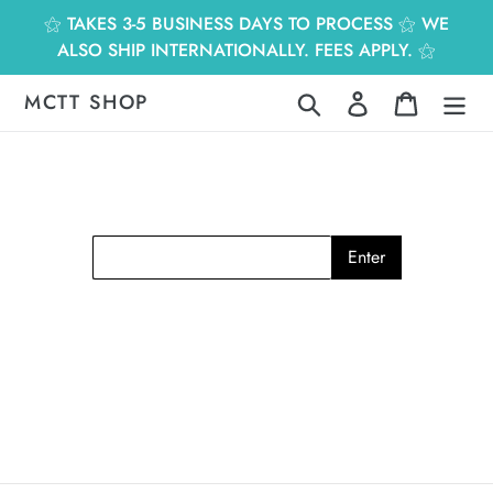
跳
⚝ TAKES 3-5 BUSINESS DAYS TO PROCESS ⚝ WE
到
ALSO SHIP INTERNATIONALLY. FEES APPLY. ⚝
內
容
MCTT SHOP
搜尋
登入
購物車
Enter