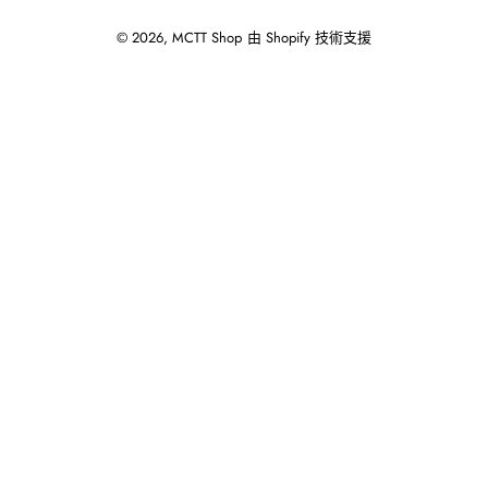
© 2026,
MCTT Shop
由 Shopify 技術支援
使
用
向
左/
向
右
箭
頭
操
作
播
放
投
影
片。