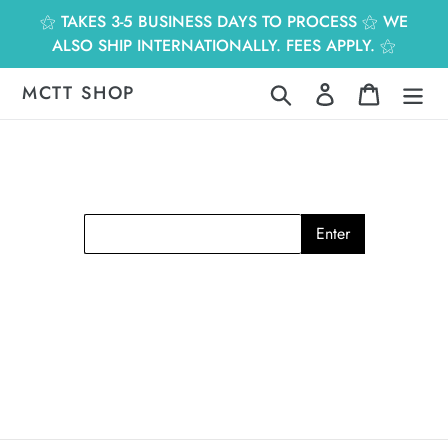
跳
⚝ TAKES 3-5 BUSINESS DAYS TO PROCESS ⚝ WE
到
ALSO SHIP INTERNATIONALLY. FEES APPLY. ⚝
內
容
MCTT SHOP
搜尋
登入
購物車
Enter