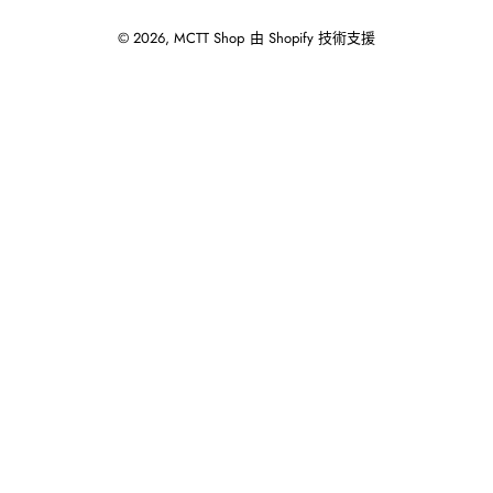
© 2026,
MCTT Shop
由 Shopify 技術支援
使
用
向
左/
向
右
箭
頭
操
作
播
放
投
影
片。