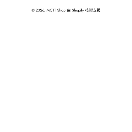
© 2026,
MCTT Shop
由 Shopify 技術支援
使
用
向
左/
向
右
箭
頭
操
作
播
放
投
影
片。