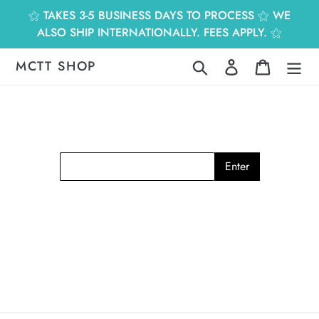
跳
⚝ TAKES 3-5 BUSINESS DAYS TO PROCESS ⚝ WE
到
ALSO SHIP INTERNATIONALLY. FEES APPLY. ⚝
內
容
MCTT SHOP
搜尋
登入
購物車
Enter