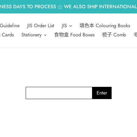
INESS DAYS TO PROCESS ⚝ WE ALSO SHIP INTERNATIONALL
Guideline
JIS Order List
JIS
填色本 Colouring Books
s Cards
Stationery
食物盒 Food Boxes
梳子 Comb
毛
Enter