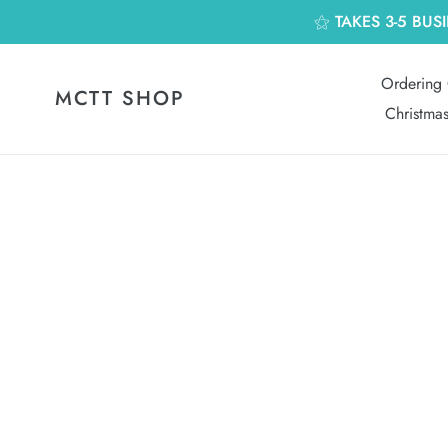
跳
⚝ TAKES 3-5 BUS
到
內
容
Ordering 
MCTT SHOP
Christma