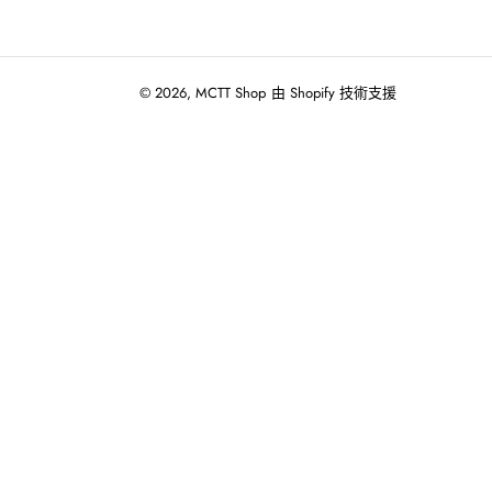
© 2026,
MCTT Shop
由 Shopify 技術支援
使
用
向
左/
向
右
箭
頭
操
作
播
放
投