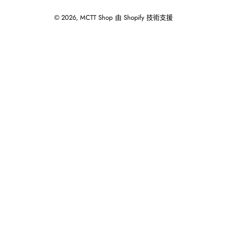
© 2026,
MCTT Shop
由 Shopify 技術支援
使
用
向
左/
向
右
箭
頭
操
作
播
放
投
影
片。