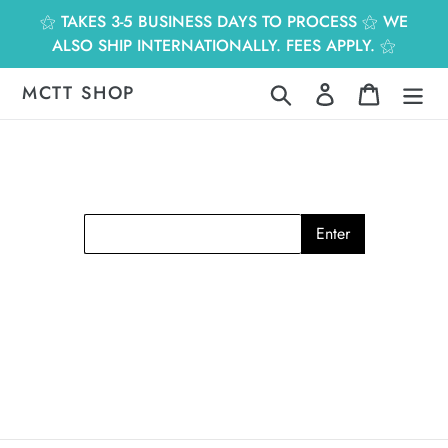
跳
⚝ TAKES 3-5 BUSINESS DAYS TO PROCESS ⚝ WE
到
ALSO SHIP INTERNATIONALLY. FEES APPLY. ⚝
內
容
MCTT SHOP
搜尋
登入
購物車
Enter