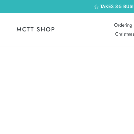
跳
⚝ TAKES 3-5 BUS
到
內
容
Ordering 
MCTT SHOP
Christma