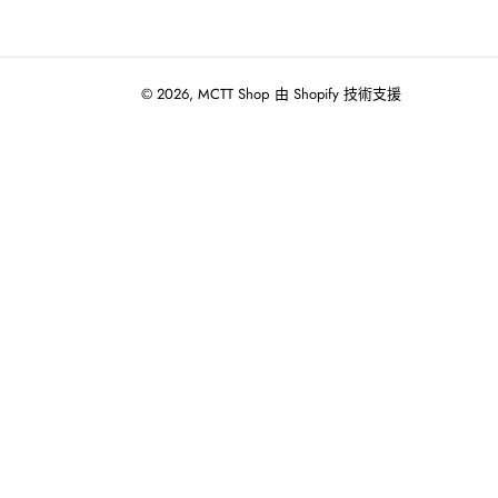
© 2026,
MCTT Shop
由 Shopify 技術支援
使
用
向
左/
向
右
箭
頭
操
作
播
放
投