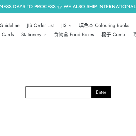
INESS DAYS TO PROCESS ⚝ WE ALSO SHIP INTERNATIONALL
Guideline
JIS Order List
JIS
填色本 Colouring Books
s Cards
Stationery
食物盒 Food Boxes
梳子 Comb
毛
Enter