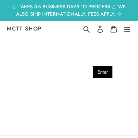
跳
⚝ TAKES 3-5 BUSINESS DAYS TO PROCESS ⚝ WE
到
ALSO SHIP INTERNATIONALLY. FEES APPLY. ⚝
內
容
MCTT SHOP
搜尋
登入
購物車
Enter