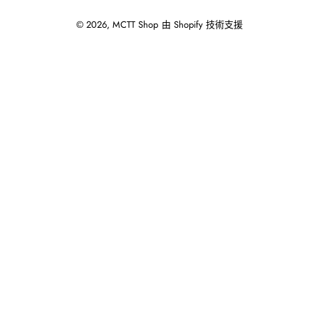
© 2026,
MCTT Shop
由 Shopify 技術支援
使
用
向
左/
向
右
箭
頭
操
作
播
放
投
影
片。