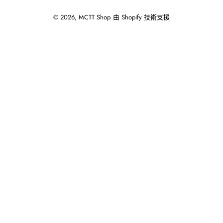
© 2026,
MCTT Shop
由 Shopify 技術支援
使
用
向
左/
向
右
箭
頭
操
作
播
放
投
影
片。