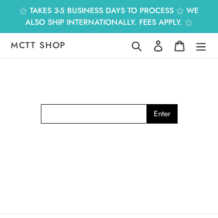
跳
⚝ TAKES 3-5 BUSINESS DAYS TO PROCESS ⚝ WE
到
ALSO SHIP INTERNATIONALLY. FEES APPLY. ⚝
內
容
MCTT SHOP
搜尋
登入
購物車
Enter