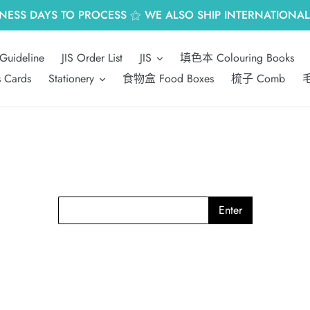
INESS DAYS TO PROCESS ⚝ WE ALSO SHIP INTERNATIONALL
Guideline
JIS Order List
JIS
填色本 Colouring Books
s Cards
Stationery
食物盒 Food Boxes
梳子 Comb
毛
Enter