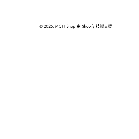
© 2026,
MCTT Shop
由 Shopify 技術支援
使
用
向
左/
向
右
箭
頭
操
作
播
放
投