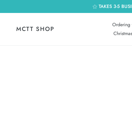
跳
⚝ TAKES 3-5 BUS
到
內
容
Ordering 
MCTT SHOP
Christma