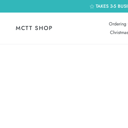
跳
⚝ TAKES 3-5 BUS
到
內
容
Ordering 
MCTT SHOP
Christma