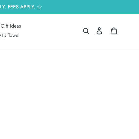
Y. FEES APPLY. ⚝
Gift Ideas
搜尋
登入
購物車
巾 Towel