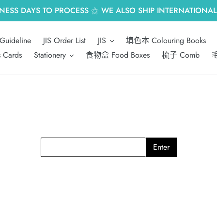
INESS DAYS TO PROCESS ⚝ WE ALSO SHIP INTERNATIONALL
Guideline
JIS Order List
JIS
填色本 Colouring Books
s Cards
Stationery
食物盒 Food Boxes
梳子 Comb
毛
Enter