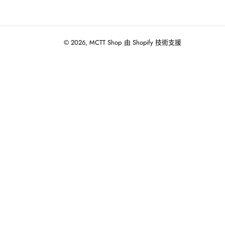
© 2026,
MCTT Shop
由 Shopify 技術支援
使
用
向
左/
向
右
箭
頭
操
作
播
放
投