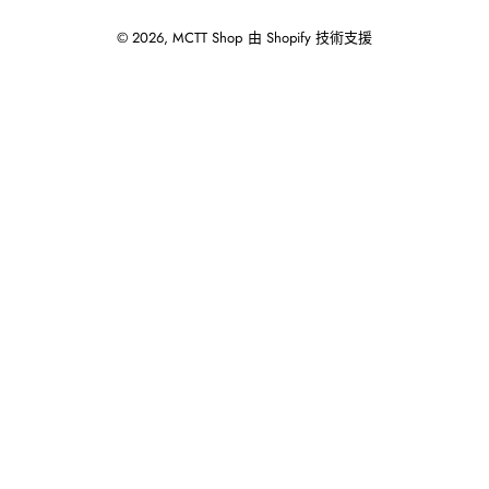
© 2026,
MCTT Shop
由 Shopify 技術支援
使
用
向
左/
向
右
箭
頭
操
作
播
放
投
影
片。