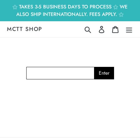
跳
⚝ TAKES 3-5 BUSINESS DAYS TO PROCESS ⚝ WE
到
ALSO SHIP INTERNATIONALLY. FEES APPLY. ⚝
內
容
MCTT SHOP
搜尋
登入
購物車
Enter