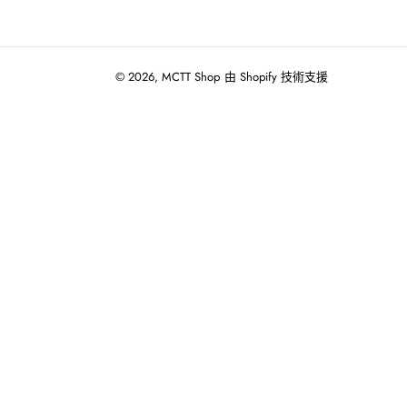
© 2026,
MCTT Shop
由 Shopify 技術支援
使
用
向
左/
向
右
箭
頭
操
作
播
放
投