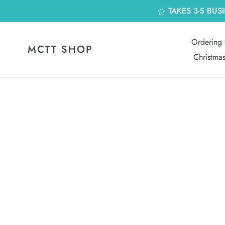
跳
⚝ TAKES 3-5 BUS
到
內
容
Ordering 
MCTT SHOP
Christma