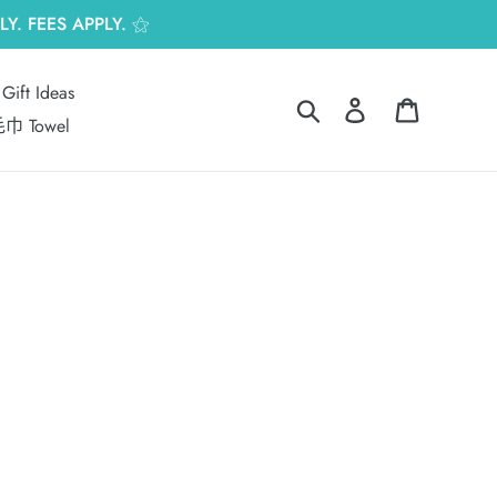
Y. FEES APPLY. ⚝
Gift Ideas
搜尋
登入
購物車
巾 Towel