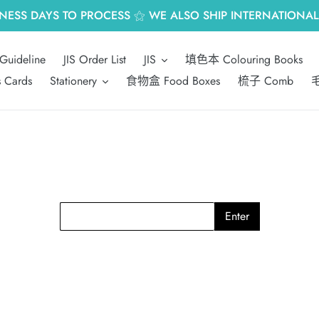
INESS DAYS TO PROCESS ⚝ WE ALSO SHIP INTERNATIONALL
Guideline
JIS Order List
JIS
填色本 Colouring Books
s Cards
Stationery
食物盒 Food Boxes
梳子 Comb
毛
Enter