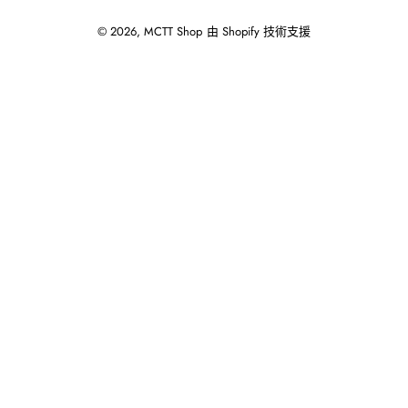
© 2026,
MCTT Shop
由 Shopify 技術支援
使
用
向
左/
向
右
箭
頭
操
作
播
放
投
影
片。