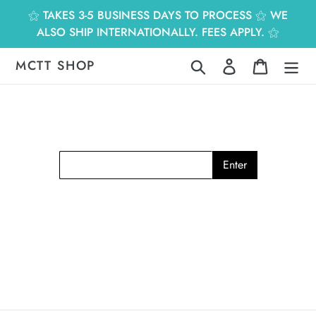
跳
⚝ TAKES 3-5 BUSINESS DAYS TO PROCESS ⚝ WE
到
ALSO SHIP INTERNATIONALLY. FEES APPLY. ⚝
內
容
MCTT SHOP
搜尋
登入
購物車
Enter