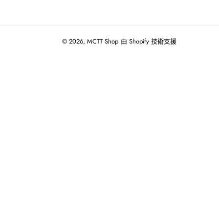
© 2026,
MCTT Shop
由 Shopify 技術支援
使
用
向
左/
向
右
箭
頭
操
作
播
放
投