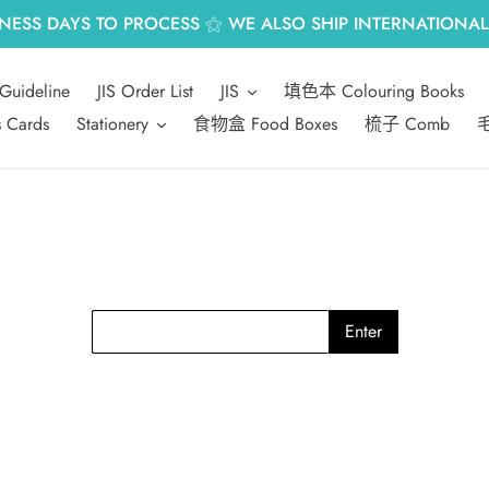
INESS DAYS TO PROCESS ⚝ WE ALSO SHIP INTERNATIONALL
Guideline
JIS Order List
JIS
填色本 Colouring Books
s Cards
Stationery
食物盒 Food Boxes
梳子 Comb
毛
Enter