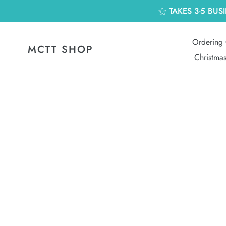
跳
⚝ TAKES 3-5 BUS
到
內
容
Ordering 
MCTT SHOP
Christma