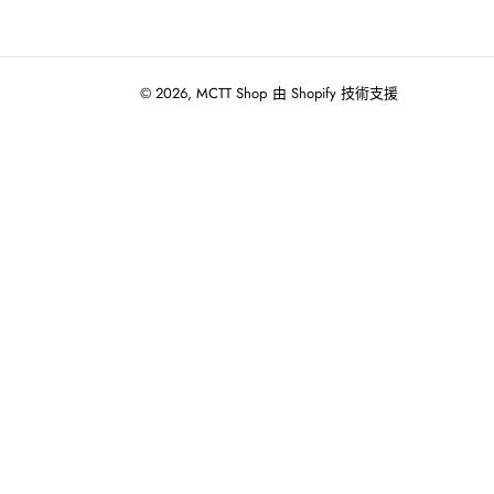
© 2026,
MCTT Shop
由 Shopify 技術支援
使
用
向
左/
向
右
箭
頭
操
作
播
放
投