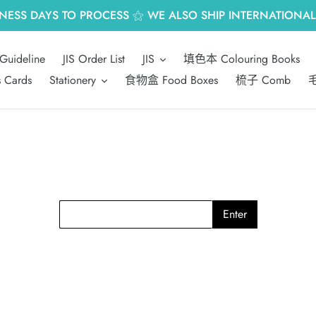
INESS DAYS TO PROCESS ⚝ WE ALSO SHIP INTERNATIONALL
Guideline
JIS Order List
JIS
填色本 Colouring Books
s Cards
Stationery
食物盒 Food Boxes
梳子 Comb
毛
Enter