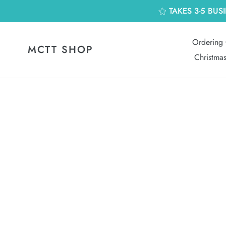
跳
⚝ TAKES 3-5 BUS
到
內
容
Ordering 
MCTT SHOP
Christma