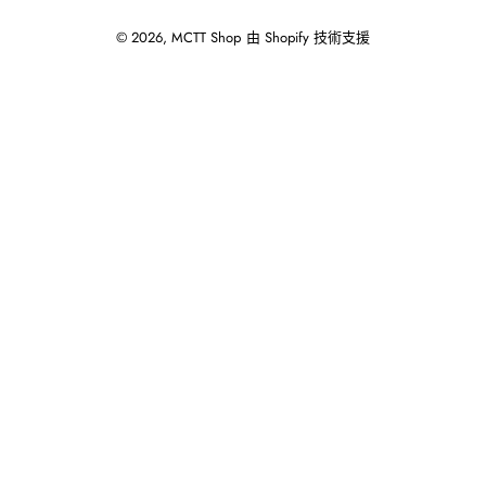
© 2026,
MCTT Shop
由 Shopify 技術支援
使
用
向
左/
向
右
箭
頭
操
作
播
放
投
影
片。