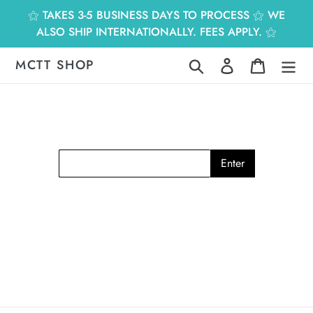
跳
⚝ TAKES 3-5 BUSINESS DAYS TO PROCESS ⚝ WE
到
ALSO SHIP INTERNATIONALLY. FEES APPLY. ⚝
內
容
MCTT SHOP
搜尋
登入
購物車
Enter