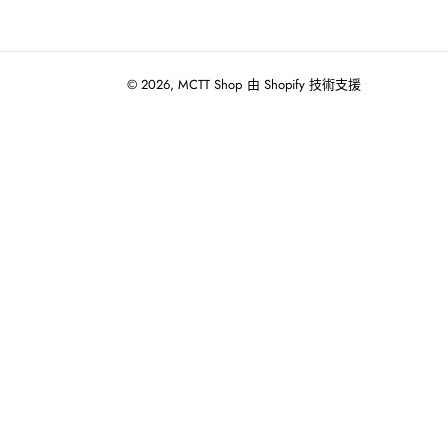
© 2026,
MCTT Shop
由 Shopify 技術支援
使
用
向
左/
向
右
箭
頭
操
作
播
放
投