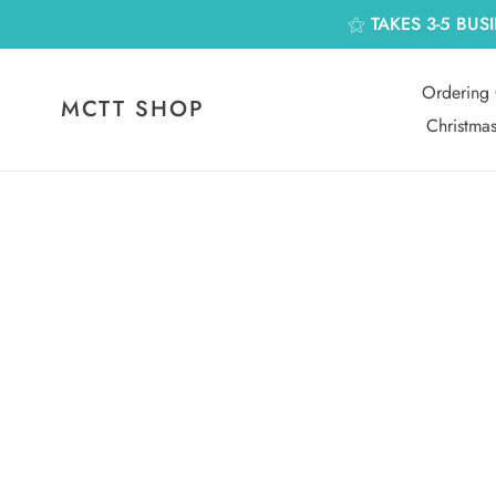
跳
⚝ TAKES 3-5 BUS
到
內
容
Ordering 
MCTT SHOP
Christma