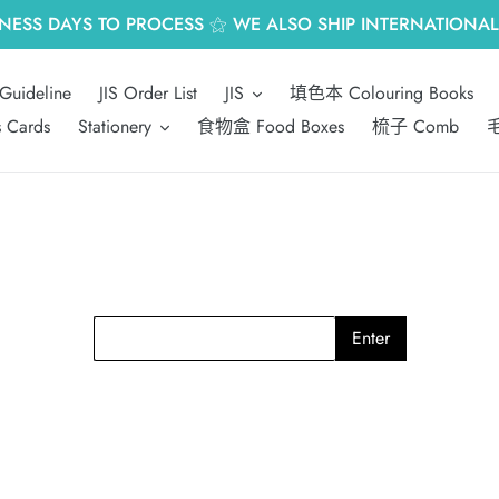
INESS DAYS TO PROCESS ⚝ WE ALSO SHIP INTERNATIONALL
Guideline
JIS Order List
JIS
填色本 Colouring Books
s Cards
Stationery
食物盒 Food Boxes
梳子 Comb
毛
Enter