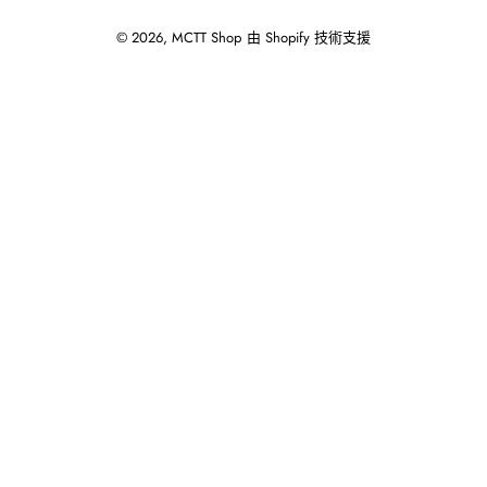
© 2026,
MCTT Shop
由 Shopify 技術支援
使
用
向
左/
向
右
箭
頭
操
作
播
放
投
影
片。