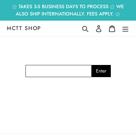
跳
⚝ TAKES 3-5 BUSINESS DAYS TO PROCESS ⚝ WE
到
ALSO SHIP INTERNATIONALLY. FEES APPLY. ⚝
內
容
MCTT SHOP
搜尋
登入
購物車
Enter