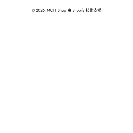
© 2026,
MCTT Shop
由 Shopify 技術支援
使
用
向
左/
向
右
箭
頭
操
作
播
放
投
影
片。