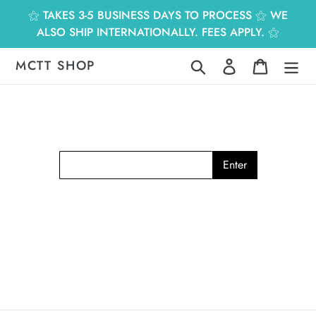
跳
⚝ TAKES 3-5 BUSINESS DAYS TO PROCESS ⚝ WE
到
ALSO SHIP INTERNATIONALLY. FEES APPLY. ⚝
內
容
MCTT SHOP
搜尋
登入
購物車
Enter