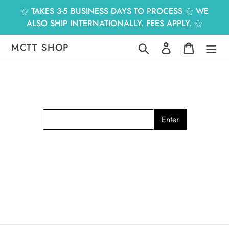
跳
⚝ TAKES 3-5 BUSINESS DAYS TO PROCESS ⚝ WE
到
ALSO SHIP INTERNATIONALLY. FEES APPLY. ⚝
內
容
MCTT SHOP
搜尋
登入
購物車
Enter