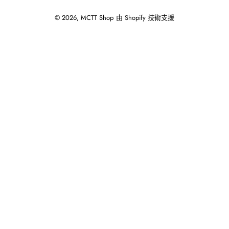
© 2026,
MCTT Shop
由 Shopify 技術支援
使
用
向
左/
向
右
箭
頭
操
作
播
放
投
影
片。