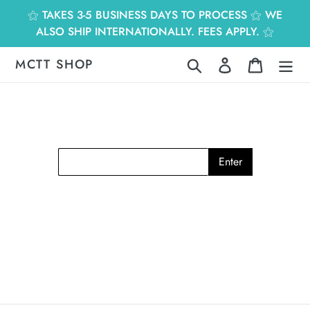
跳
⚝ TAKES 3-5 BUSINESS DAYS TO PROCESS ⚝ WE
到
ALSO SHIP INTERNATIONALLY. FEES APPLY. ⚝
內
容
MCTT SHOP
搜尋
登入
購物車
Enter