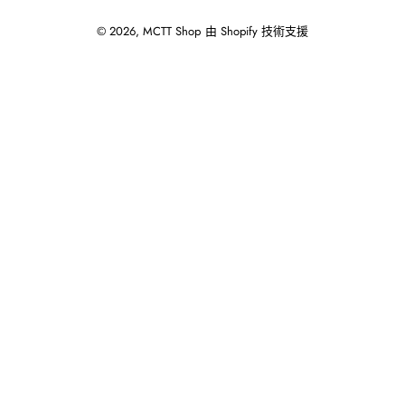
© 2026,
MCTT Shop
由 Shopify 技術支援
使
用
向
左/
向
右
箭
頭
操
作
播
放
投
影
片。