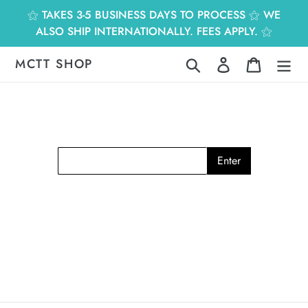
跳
⚝ TAKES 3-5 BUSINESS DAYS TO PROCESS ⚝ WE
到
ALSO SHIP INTERNATIONALLY. FEES APPLY. ⚝
內
容
MCTT SHOP
搜尋
登入
購物車
Enter