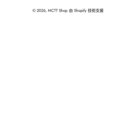
© 2026,
MCTT Shop
由 Shopify 技術支援
使
用
向
左/
向
右
箭
頭
操
作
播
放
投
影
片。