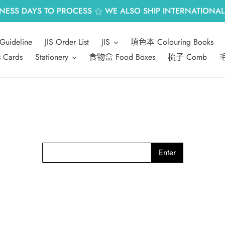
INESS DAYS TO PROCESS ⚝ WE ALSO SHIP INTERNATIONALL
Guideline
JIS Order List
JIS
填色本 Colouring Books
s Cards
Stationery
食物盒 Food Boxes
梳子 Comb
毛
Enter