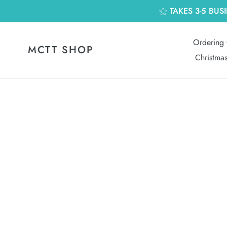
跳
⚝ TAKES 3-5 BUS
到
內
容
Ordering 
MCTT SHOP
Christma