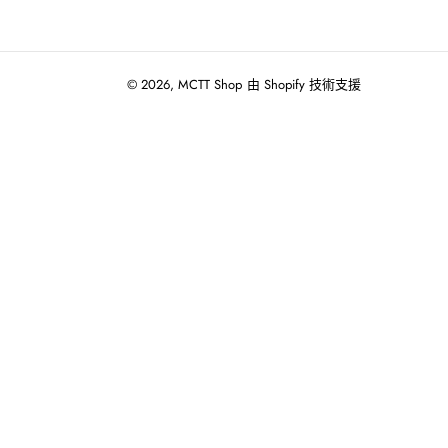
© 2026,
MCTT Shop
由 Shopify 技術支援
使
用
向
左/
向
右
箭
頭
操
作
播
放
投