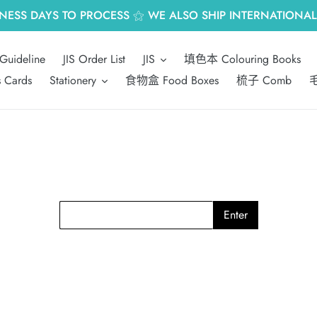
INESS DAYS TO PROCESS ⚝ WE ALSO SHIP INTERNATIONALL
Guideline
JIS Order List
JIS
填色本 Colouring Books
s Cards
Stationery
食物盒 Food Boxes
梳子 Comb
毛
Enter