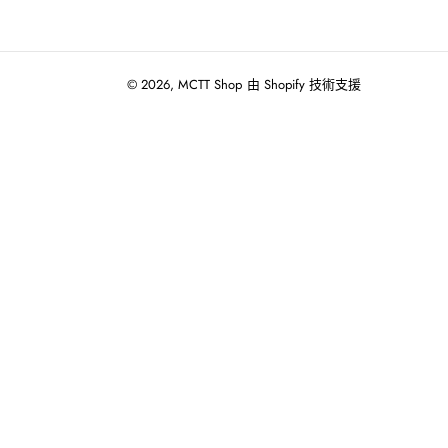
© 2026,
MCTT Shop
由 Shopify 技術支援
使
用
向
左/
向
右
箭
頭
操
作
播
放
投