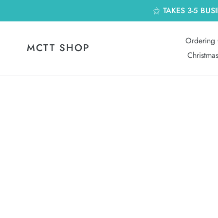
跳
⚝ TAKES 3-5 BUS
到
內
容
Ordering 
MCTT SHOP
Christma