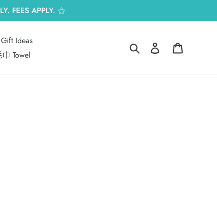
Y. FEES APPLY. ⚝
Gift Ideas
搜尋
登入
購物車
巾 Towel