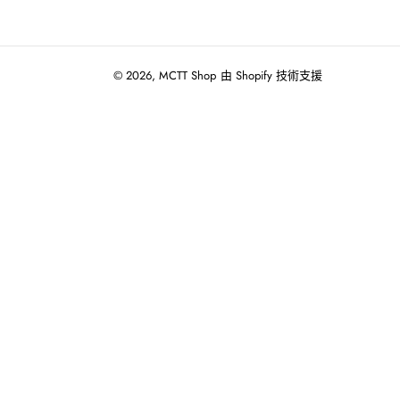
© 2026,
MCTT Shop
由 Shopify 技術支援
使
用
向
左/
向
右
箭
頭
操
作
播
放
投