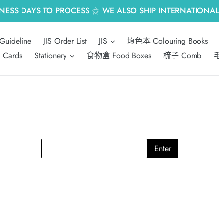
INESS DAYS TO PROCESS ⚝ WE ALSO SHIP INTERNATIONALL
Guideline
JIS Order List
JIS
填色本 Colouring Books
s Cards
Stationery
食物盒 Food Boxes
梳子 Comb
毛
Enter