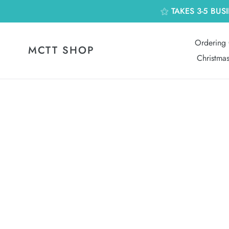
跳
⚝ TAKES 3-5 BUS
到
內
容
Ordering 
MCTT SHOP
Christma