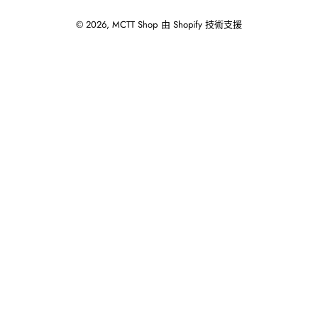
© 2026,
MCTT Shop
由 Shopify 技術支援
使
用
向
左/
向
右
箭
頭
操
作
播
放
投
影
片。