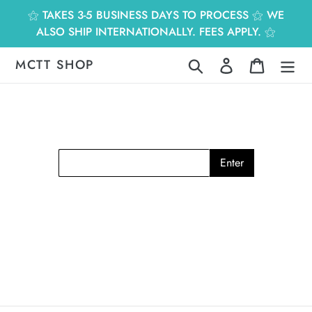
跳
⚝ TAKES 3-5 BUSINESS DAYS TO PROCESS ⚝ WE
到
ALSO SHIP INTERNATIONALLY. FEES APPLY. ⚝
內
容
MCTT SHOP
搜尋
登入
購物車
Enter