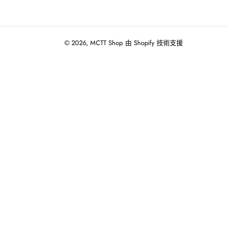
© 2026,
MCTT Shop
由 Shopify 技術支援
使
用
向
左/
向
右
箭
頭
操
作
播
放
投