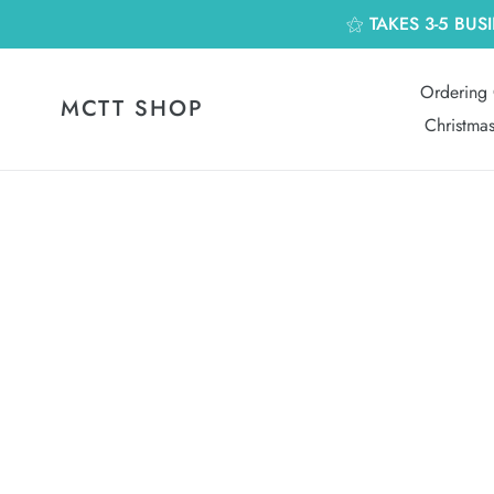
跳
⚝ TAKES 3-5 BUS
到
內
容
Ordering 
MCTT SHOP
Christma