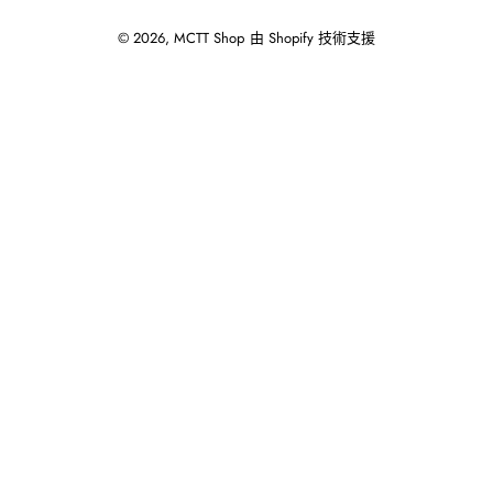
© 2026,
MCTT Shop
由 Shopify 技術支援
使
用
向
左/
向
右
箭
頭
操
作
播
放
投
影
片。