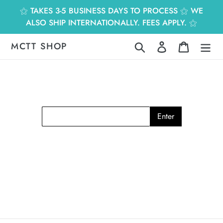
跳
⚝ TAKES 3-5 BUSINESS DAYS TO PROCESS ⚝ WE
到
ALSO SHIP INTERNATIONALLY. FEES APPLY. ⚝
內
容
MCTT SHOP
搜尋
登入
購物車
Enter